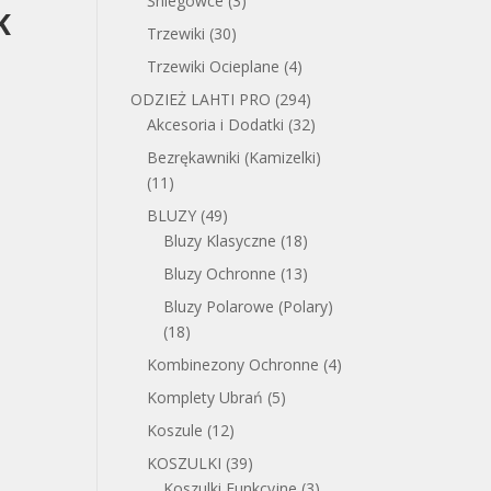
Śniegowce
(3)
K
Trzewiki
(30)
Trzewiki Ocieplane
(4)
ODZIEŻ LAHTI PRO
(294)
Akcesoria i Dodatki
(32)
Bezrękawniki (Kamizelki)
(11)
BLUZY
(49)
Bluzy Klasyczne
(18)
Bluzy Ochronne
(13)
Bluzy Polarowe (Polary)
(18)
Kombinezony Ochronne
(4)
Komplety Ubrań
(5)
Koszule
(12)
KOSZULKI
(39)
Koszulki Funkcyjne
(3)