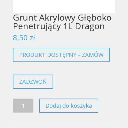
Grunt Akrylowy Głęboko
Penetrujący 1L Dragon
8,50
zł
PRODUKT DOSTĘPNY – ZAMÓW
ZADZWOŃ
ilość
Dodaj do koszyka
Grunt
Akrylowy
Głęboko
Penetrujący