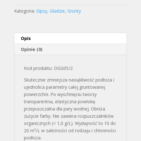
Penetrujący
DG10
Kategoria:
Gipsy, Gładzie, Grunty
Blauer
Engel
5L
Dragon
Opis
Opinie (0)
Kod produktu: DGG05/2
Skutecznie zmniejsza nasiąkliwość podłoża i
ujednolica parametry całej gruntowanej
powierzchni. Po wyschnięciu tworzy
transparentna, elastyczna powłokę
przepuszczalna dla pary wodnej. Obniża
zużycie farby. Nie zawiera rozpuszczalników
organicznych (< 1,0 g/L). Wydajność to 10 do
20 m²/L w zależności od rodzaju i chłonności
podłoża.