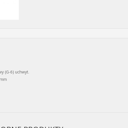
y (G-6) uchwyt.
,2mm