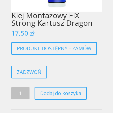
Klej Montażowy FIX
Strong Kartusz Dragon
17,50
zł
PRODUKT DOSTĘPNY – ZAMÓW
ZADZWOŃ
ilość
Dodaj do koszyka
Klej
Montażowy
FIX
Strong