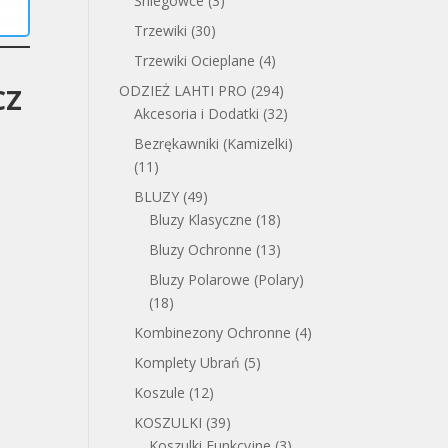
Śniegowce
(3)
Trzewiki
(30)
Trzewiki Ocieplane
(4)
ODZIEŻ LAHTI PRO
(294)
CZ
Akcesoria i Dodatki
(32)
Bezrękawniki (Kamizelki)
(11)
BLUZY
(49)
Bluzy Klasyczne
(18)
Bluzy Ochronne
(13)
Bluzy Polarowe (Polary)
(18)
Kombinezony Ochronne
(4)
Komplety Ubrań
(5)
Koszule
(12)
KOSZULKI
(39)
Koszulki Funkcyjne
(3)