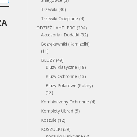
Śniegowce
(3)
Trzewiki
(30)
Trzewiki Ocieplane
(4)
ZA
ODZIEŻ LAHTI PRO
(294)
Akcesoria i Dodatki
(32)
Bezrękawniki (Kamizelki)
(11)
BLUZY
(49)
Bluzy Klasyczne
(18)
Bluzy Ochronne
(13)
Bluzy Polarowe (Polary)
(18)
Kombinezony Ochronne
(4)
Komplety Ubrań
(5)
Koszule
(12)
KOSZULKI
(39)
Koszulki Funkcyjne
(3)