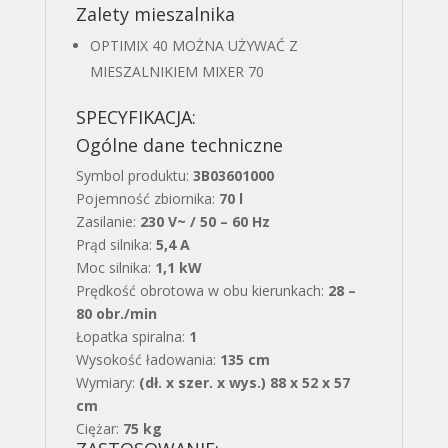
Zalety mieszalnika
OPTIMIX 40 MOŻNA UŻYWAĆ Z
MIESZALNIKIEM MIXER 70
SPECYFIKACJA:
Ogólne dane techniczne
Symbol produktu:
3B03601000
Pojemność zbiornika:
70 l
Zasilanie:
230 V~ / 50 – 60 Hz
Prąd silnika:
5,4 A
Moc silnika:
1,1 kW
Prędkość obrotowa w obu kierunkach:
28 –
80 obr./min
Łopatka spiralna:
1
Wysokość ładowania:
135 cm
Wymiary:
(dł. x szer. x wys.) 88 x 52 x 57
cm
Ciężar:
75 kg