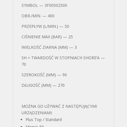
SYMBOL — 3F00502500
OBR./MIN. — 400
PRZEPŁYW (L/MIN.) — 50
CIŚNIENIE MAX (BAR) — 25
WIELKOŚĆ ZIARNA (MM) — 3
SH = TWARDOŚĆ W STOPNIACH SHORE’A —
70
SZEROKOŚĆ (MM) — 90
DŁUGOŚĆ (MM) — 270
MOŻNA GO UŻYWAĆ Z NASTĘPUJĄCYMI
URZĄDZENIAMI:
Plus Top / Standard
Mixpro 50