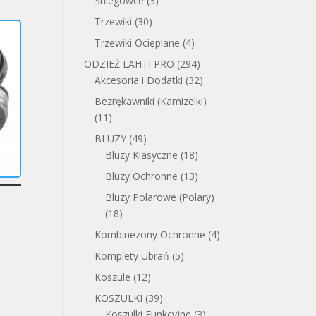
Śniegowce
(3)
Trzewiki
(30)
Trzewiki Ocieplane
(4)
ODZIEŻ LAHTI PRO
(294)
Akcesoria i Dodatki
(32)
Bezrękawniki (Kamizelki)
(11)
BLUZY
(49)
Bluzy Klasyczne
(18)
Bluzy Ochronne
(13)
Bluzy Polarowe (Polary)
(18)
Kombinezony Ochronne
(4)
Komplety Ubrań
(5)
Koszule
(12)
KOSZULKI
(39)
Koszulki Funkcyjne
(3)