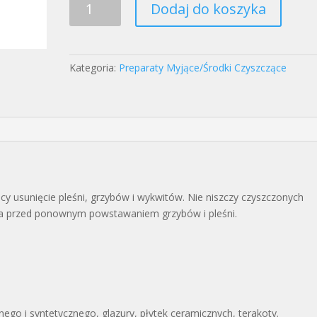
Dodaj do koszyka
Środek
Usuwający
Pleśń
500ml
Kategoria:
Preparaty Myjące/Środki Czyszczące
y usunięcie pleśni, grzybów i wykwitów. Nie niszczy czyszczonych
cza przed ponownym powstawaniem grzybów i pleśni.
ego i syntetycznego, glazury, płytek ceramicznych, terakoty.