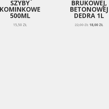
SZYBY
BRUKOWEJ,
KOMINKOWE
BETONOWEJ
500ML
DEDRA 1L
PIERWOTN
AK
15,50
ZŁ
22,00
ZŁ
18,00
ZŁ
CENA
CE
WYNOSIŁA:
WY
22,00 ZŁ.
18,