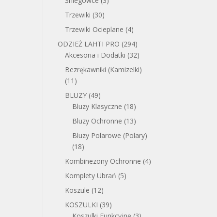
Śniegowce
(3)
Trzewiki
(30)
Trzewiki Ocieplane
(4)
ODZIEŻ LAHTI PRO
(294)
A
TUALNA
Akcesoria i Dodatki
(32)
NA
Bezrękawniki (Kamizelki)
NOSI:
(11)
00 ZŁ.
BLUZY
(49)
Bluzy Klasyczne
(18)
Bluzy Ochronne
(13)
Bluzy Polarowe (Polary)
(18)
Kombinezony Ochronne
(4)
Komplety Ubrań
(5)
Koszule
(12)
KOSZULKI
(39)
Koszulki Funkcyjne
(3)